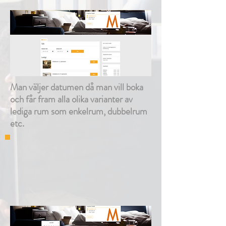
Man väljer datumen då man vill boka
och får fram alla olika varianter av
lediga rum som enkelrum, dubbelrum
etc.